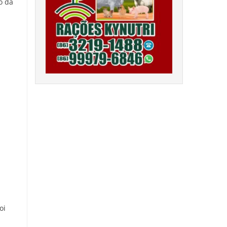
o da
oi