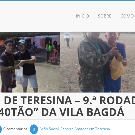
INÍCIO
SOBRE
COMO 
DE TERESINA – 9.ª RODA
“40TÃO” DA VILA BAGDÁ
0 comentários
Ação Social
,
Esporte Amador em Teresina