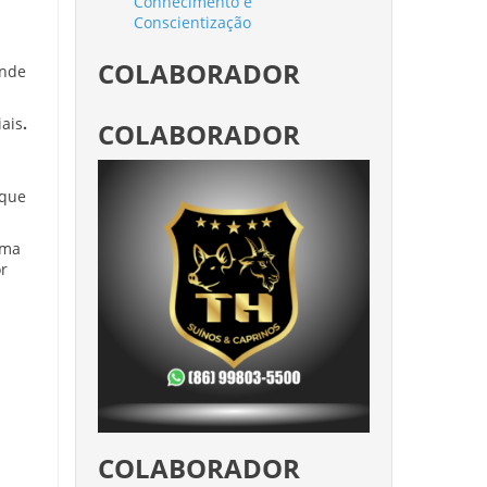
Conhecimento e
Conscientização
COLABORADOR
ande
ais
.
COLABORADOR
 que
uma
r
COLABORADOR