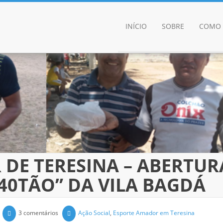
INÍCIO
SOBRE
COMO 
DE TERESINA – ABERTUR
“40TÃO” DA VILA BAGDÁ
3 comentários
Ação Social
,
Esporte Amador em Teresina