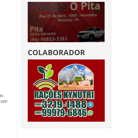
COLABORADOR
as
 com