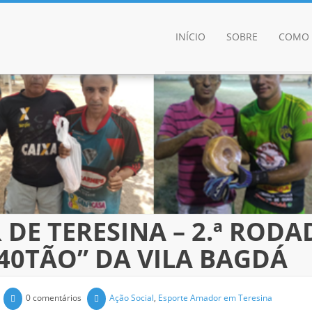
INÍCIO
SOBRE
COMO 
DE TERESINA – 2.ª RODA
“40TÃO” DA VILA BAGDÁ
0 comentários
Ação Social
,
Esporte Amador em Teresina