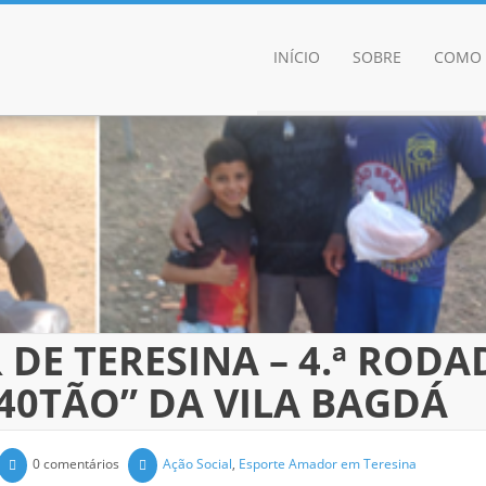
INÍCIO
SOBRE
COMO 
DE TERESINA – 4.ª RODA
“40TÃO” DA VILA BAGDÁ
0 comentários
Ação Social
,
Esporte Amador em Teresina