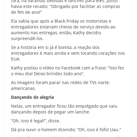
fora, na varanda, bebidas e lanches para eles. Junto
havia este recado: “Obrigado por facilitar as compras
de fim de ano!”
Ela sabia que após a Black Friday os motoristas e
entregadores estariam cheios de serviço devido ao
aumento nas entregas, então, Kathy decidiu
surpreendê-los.
Se a história em si já é bonita, a reação dos
entregadores é mais ainda e vem tocando corações nos
EUA.
Kathy postou o vídeo no Facebook com a frase: “Isto fez
o meu dia! Deixo brindes todo ano”.
As imagens foram parar nas redes de TVs norte-
americanas.
Dançando de alegria
Nelas, um entregador ficou tão empolgado que saiu
dançando depois de pegar um lanche.
“Oh, isso é legal!”, disse.
Dá pra ouvir o homem dizendo: “Oh, isso é fofo! Uau.”