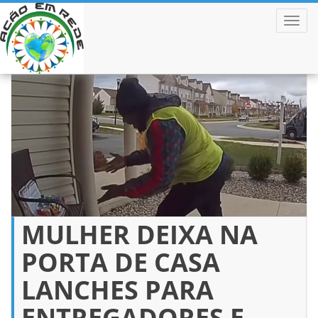
ALTER
Pular
para
o
conteúdo
MULHER DEIXA NA
PORTA DE CASA
LANCHES PARA
ENTREGADORES E