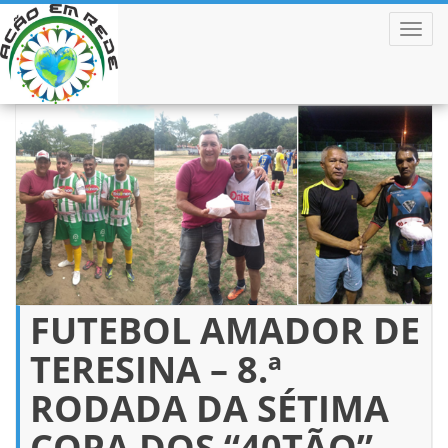
ALTER
Pular
para
o
conteúdo
FUTEBOL AMADOR DE
TERESINA – 8.ª
RODADA DA SÉTIMA
COPA DOS “40TÃO”