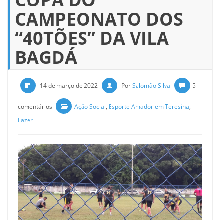
CAMPEONATO DOS
“40TÕES” DA VILA
BAGDÁ
14 de março de 2022
Por
Salomão Silva
5
comentários
Ação Social
,
Esporte Amador em Teresina
,
Lazer