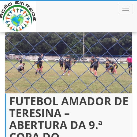
ALTER
Pular
para
o
conteúdo
FUTEBOL AMADOR DE
TERESINA –
ABERTURA DA 9.ª
COPA DO