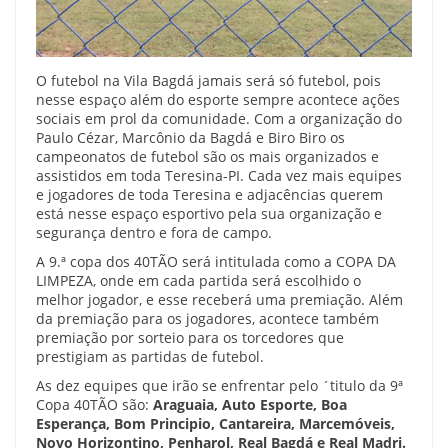
O futebol na Vila Bagdá jamais será só futebol, pois
nesse espaço além do esporte sempre acontece ações
sociais em prol da comunidade. Com a organização do
Paulo Cézar, Marcônio da Bagdá e Biro Biro os
campeonatos de futebol são os mais organizados e
assistidos em toda Teresina-PI. Cada vez mais equipes
e jogadores de toda Teresina e adjacências querem
está nesse espaço esportivo pela sua organização e
segurança dentro e fora de campo.
A 9.ª copa dos 40TÃO será intitulada como a COPA DA
LIMPEZA, onde em cada partida será escolhido o
melhor jogador, e esse receberá uma premiação. Além
da premiação para os jogadores, acontece também
premiação por sorteio para os torcedores que
prestigiam as partidas de futebol.
As dez equipes que irão se enfrentar pelo ´titulo da 9ª
Copa 40TÃO são:
Araguaia, Auto Esporte, Boa
Esperança, Bom Principio, Cantareira, Marcemóveis,
Novo Horizontino, Penharol, Real Bagdá e Real Madri.