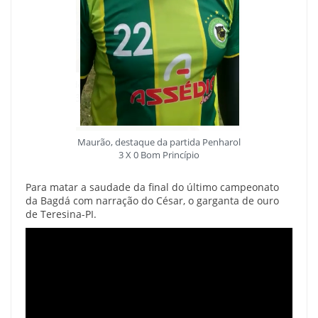
Maurão, destaque da partida Penharol
3 X 0 Bom Princípio
Para matar a saudade da final do último campeonato
da Bagdá com narração do César, o garganta de ouro
de Teresina-PI.