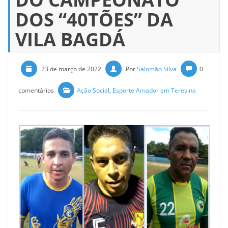
DOS “40TÕES” DA
VILA BAGDÁ
23 de março de 2022
Por
Salomão Silva
0
comentários
Ação Social
,
Esporte Amador em Teresina