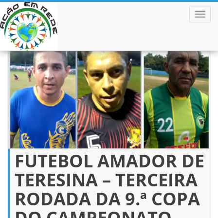
ALTER
Pular
para
o
conteúdo
FUTEBOL AMADOR DE
TERESINA – TERCEIRA
RODADA DA 9.ª COPA
DO CAMPEONATO