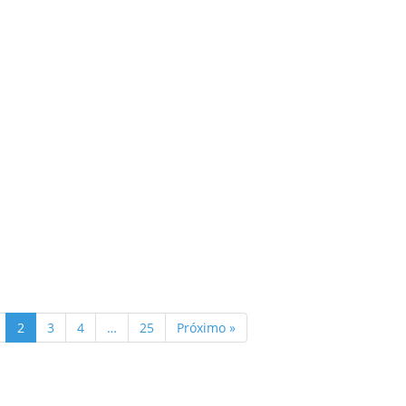
2
3
4
…
25
Próximo »