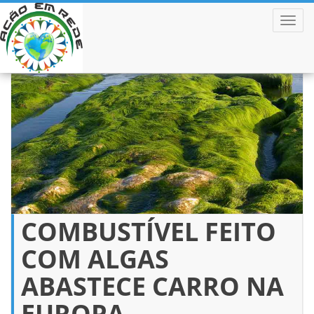
ALTER
Pular
para
o
conteúdo
COMBUSTÍVEL FEITO
COM ALGAS
ABASTECE CARRO NA
EUROPA