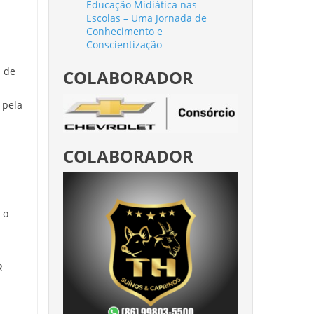
Educação Midiática nas
Escolas – Uma Jornada de
Conhecimento e
Conscientização
a de
COLABORADOR
 pela
COLABORADOR
 o
R