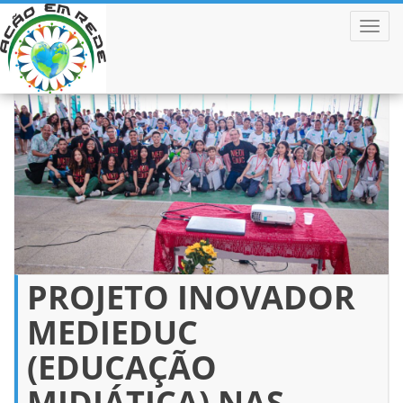
ALTER
Pular
para
o
conteúdo
PROJETO INOVADOR
MEDIEDUC
(EDUCAÇÃO
MIDIÁTICA) NAS