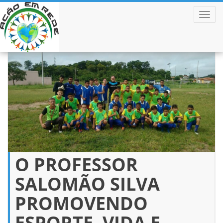
ALTER
Pular
para
o
conteúdo
O PROFESSOR
SALOMÃO SILVA
PROMOVENDO
ESPORTE, VIDA E